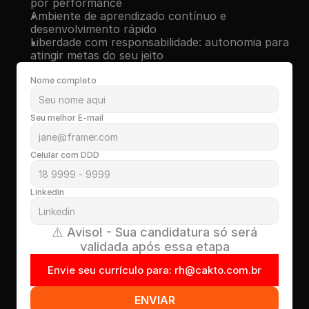
por performance
Ambiente de aprendizado contínuo e 
desenvolvimento rápido
Liberdade com responsabilidade: autonomia para 
atingir metas do seu jeito
Nome completo
Seu melhor E-mail
Celular com DDD
Linkedin
 ⚠️ Aviso! - Sua candidatura só será 
validada após essa etapa
Envie seu currículo para: rh@cakto.com.br
ENVIAR