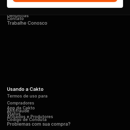
A Empresa
Ajuda
Denúncias
Contato
Trabalhe Conosco
Usando a Cakto
Termos de uso para 
Compradores
App da Cakto
Antifraude
Status
Afiliados e Produtores
Código de Conduta
Problemas com sua compra?