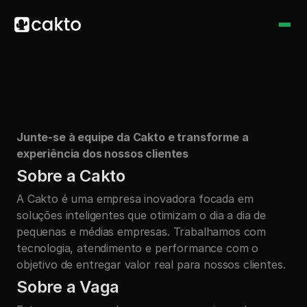
V
a
g
a
:
C
l
o
s
e
r
(
E
x
e
c
u
t
i
v
o
d
e
V
e
n
d
a
s
)
Junte-se à equipe da Cakto e transforme a 
experiência dos nossos clientes
Sobre a Cakto
A Cakto é uma empresa inovadora focada em 
soluções inteligentes que otimizam o dia a dia de 
pequenas e médias empresas. Trabalhamos com 
tecnologia, atendimento e performance com o 
objetivo de entregar valor real para nossos clientes.
Sobre a Vaga